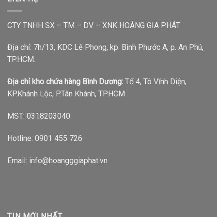
CTY TNHH SX – TM – DV – XNK HOÀNG GIA PHÁT
Địa chỉ: 7h/13, KDC Lê Phong, kp. Bình Phước A, p. An Phú,
TP.HCM.
Địa chỉ kho chứa hàng Bình Dương:
Tổ 4, Tô Vĩnh Diện,
KP.Khánh Lộc, P.Tân Khánh, TP.HCM
MST: 0318203040
Hotline:
0901 455 726
Email: info@hoangggiaphat.vn
TIN MỚI NHẤT