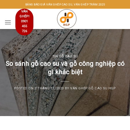
Skip
BẢNG BÁO GIÁ VÁN GHÉP CAO SU, VÁN GHÉP TRÀM 2025
to
VÁN
GHÉP!
content
0901
455
726
TIN GỖ CAO SU
So sánh gỗ cao su và gỗ công nghiệp có
gì khác biệt
POSTED ON
2 THÁNG 11, 2020
BY
VÁN GHÉP GỖ CAO SU HGP