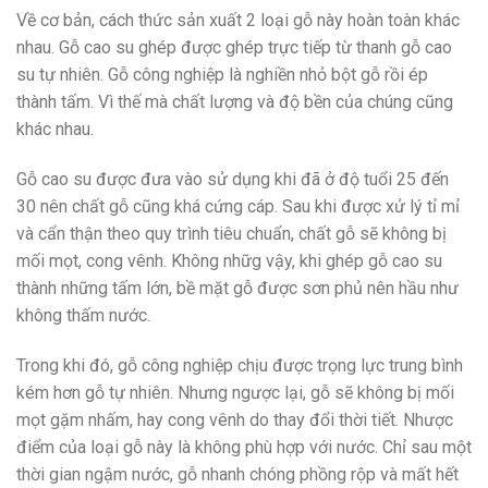
Về cơ bản, cách thức sản xuất 2 loại gỗ này hoàn toàn khác
nhau. Gỗ cao su ghép được ghép trực tiếp từ thanh gỗ cao
su tự nhiên. Gỗ công nghiệp là nghiền nhỏ bột gỗ rồi ép
thành tấm. Vì thế mà chất lượng và độ bền của chúng cũng
khác nhau.
Gỗ cao su được đưa vào sử dụng khi đã ở độ tuổi 25 đến
30 nên chất gỗ cũng khá cứng cáp. Sau khi được xử lý tỉ mỉ
và cẩn thận theo quy trình tiêu chuẩn, chất gỗ sẽ không bị
mối mọt, cong vênh. Không nhữg vậy, khi ghép gỗ cao su
thành những tấm lớn, bề mặt gỗ được sơn phủ nên hầu như
không thấm nước.
Trong khi đó, gỗ công nghiệp chịu được trọng lực trung bình
kém hơn gỗ tự nhiên. Nhưng ngược lại, gỗ sẽ không bị mối
mọt gặm nhấm, hay cong vênh do thay đổi thời tiết. Nhược
điểm của loại gỗ này là không phù hợp với nước. Chỉ sau một
thời gian ngậm nước, gỗ nhanh chóng phồng rộp và mất hết