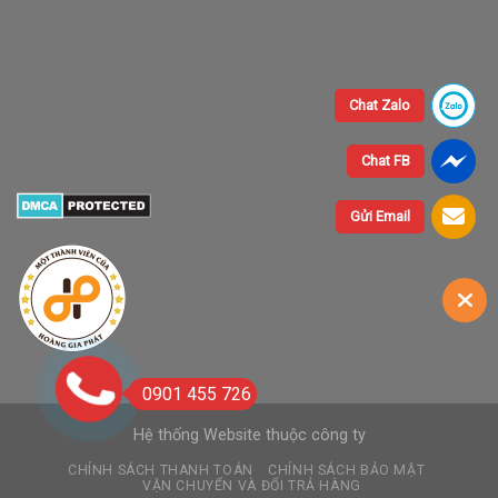
Chat Zalo
Chat FB
Gửi Email
0901 455 726
Hệ thống Website thuộc công ty
CHÍNH SÁCH THANH TOÁN
CHÍNH SÁCH BẢO MẬT
VẬN CHUYỂN VÀ ĐỔI TRẢ HÀNG