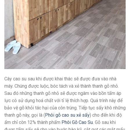
Cây cao su sau khi được khai thác sẽ được đưa vào nhà
máy. Chúng được luộc, bóc tách và xẻ thành thanh gỗ nhỏ.
Sau đó những thanh gỗ nhỏ sẽ được ngâm vào bồn tẩm áp
lực có sử dụng hoá chất với tỉ lệ thích hợp. Quá trình này để
bảo vệ gỗ khỏi tác hại của côn trùng. Tiếp tục sấy khô những
thanh gỗ này, gọi là (
Phôi gỗ cao su xẻ sấy
) cho đến khi độ
ẩm chỉ còn 12% thành phẩm
Phôi Gỗ Cao Su
. Gỗ sau khi
được tẩm sấy sẽ cho vào bước bào kỹ, cắt gọt các mắt mấu