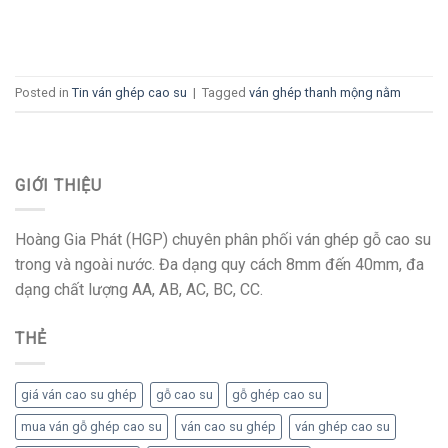
CONTINUE READING
→
Posted in
Tin ván ghép cao su
|
Tagged
ván ghép thanh mộng nằm
GIỚI THIỆU
Hoàng Gia Phát (HGP) chuyên phân phối ván ghép gỗ cao su
trong và ngoài nước. Đa dạng quy cách 8mm đến 40mm, đa
dạng chất lượng AA, AB, AC, BC, CC.
THẺ
giá ván cao su ghép
gỗ cao su
gỗ ghép cao su
mua ván gỗ ghép cao su
ván cao su ghép
ván ghép cao su