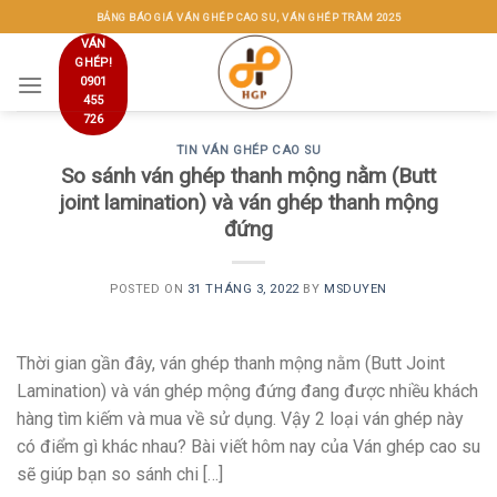
Skip
BẢNG BÁO GIÁ VÁN GHÉP CAO SU, VÁN GHÉP TRÀM 2025
to
VÁN
GHÉP!
content
0901
455
726
TIN VÁN GHÉP CAO SU
So sánh ván ghép thanh mộng nằm (Butt
joint lamination) và ván ghép thanh mộng
đứng
POSTED ON
31 THÁNG 3, 2022
BY
MSDUYEN
Thời gian gần đây, ván ghép thanh mộng nằm (Butt Joint
Lamination) và ván ghép mộng đứng đang được nhiều khách
hàng tìm kiếm và mua về sử dụng. Vậy 2 loại ván ghép này
có điểm gì khác nhau? Bài viết hôm nay của Ván ghép cao su
sẽ giúp bạn so sánh chi […]