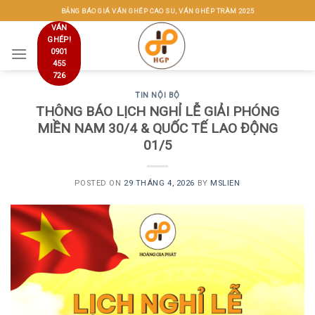
Skip
BẢNG BÁO GIÁ VÁN GHÉP CAO SU, VÁN GHÉP TRÀM 2025
to
VÁN
GHÉP!
content
0901
455
726
TIN NỘI BỘ
THÔNG BÁO LỊCH NGHỈ LỄ GIẢI PHÓNG
MIỀN NAM 30/4 & QUỐC TẾ LAO ĐỘNG
01/5
POSTED ON
29 THÁNG 4, 2026
BY
MSLIEN