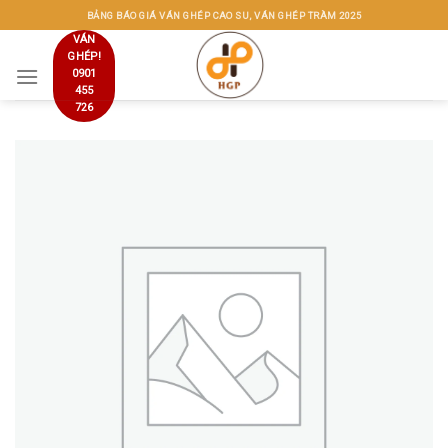
Skip
BẢNG BÁO GIÁ VÁN GHÉP CAO SU, VÁN GHÉP TRÀM 2025
to
VÁN
GHÉP!
content
0901
455
726