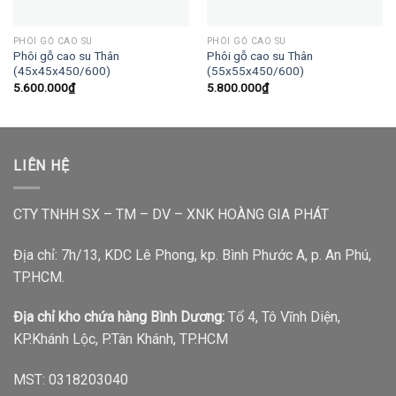
PHÔI GỖ CAO SU
PHÔI GỖ CAO SU
Phôi gỗ cao su Thân
Phôi gỗ cao su Thân
(45x45x450/600)
(55x55x450/600)
5.600.000
₫
5.800.000
₫
LIÊN HỆ
CTY TNHH SX – TM – DV – XNK HOÀNG GIA PHÁT
Địa chỉ: 7h/13, KDC Lê Phong, kp. Bình Phước A, p. An Phú,
TP.HCM.
Địa chỉ kho chứa hàng Bình Dương:
Tổ 4, Tô Vĩnh Diện,
KP.Khánh Lộc, P.Tân Khánh, TP.HCM
MST: 0318203040