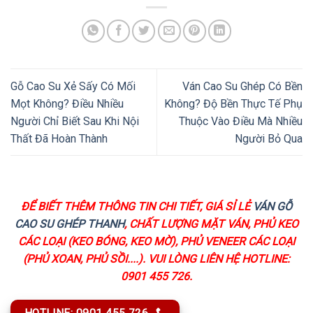
Gỗ Cao Su Xẻ Sấy Có Mối
Ván Cao Su Ghép Có Bền
Mọt Không? Điều Nhiều
Không? Độ Bền Thực Tế Phụ
Người Chỉ Biết Sau Khi Nội
Thuộc Vào Điều Mà Nhiều
Thất Đã Hoàn Thành
Người Bỏ Qua
ĐỂ BIẾT THÊM THÔNG TIN CHI TIẾT, GIÁ SỈ LẺ
VÁN GỖ
CAO SU GHÉP THANH
, CHẤT LƯỢNG MẶT VÁN, PHỦ KEO
CÁC LOẠI (KEO BÓNG, KEO MỜ), PHỦ VENEER CÁC LOẠI
(PHỦ XOAN, PHỦ SỒI....). VUI LÒNG LIÊN HỆ HOTLINE:
0901 455 726.
HOTLINE: 0901 455 726