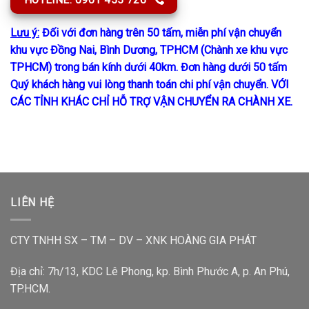
Lưu ý:
Đối với đơn hàng trên 50 tấm, miễn phí vận chuyển
khu vực Đồng Nai, Bình Dương, TPHCM (Chành xe khu vực
TPHCM) trong bán kính dưới 40km. Đơn hàng dưới 50 tấm
Quý khách hàng vui lòng thanh toán chi phí vận chuyển. VỚI
CÁC TỈNH KHÁC CHỈ HỖ TRỢ VẬN CHUYỂN RA CHÀNH XE.
LIÊN HỆ
CTY TNHH SX – TM – DV – XNK HOÀNG GIA PHÁT
Địa chỉ: 7h/13, KDC Lê Phong, kp. Bình Phước A, p. An Phú,
TP.HCM.