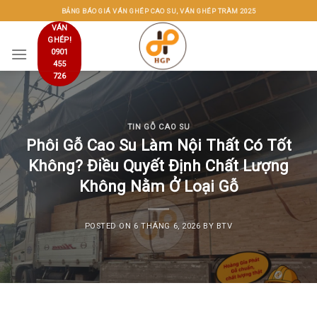
Skip
BẢNG BÁO GIÁ VÁN GHÉP CAO SU, VÁN GHÉP TRÀM 2025
to
VÁN
GHÉP!
content
0901
455
726
TIN GỖ CAO SU
Phôi Gỗ Cao Su Làm Nội Thất Có Tốt
Không? Điều Quyết Định Chất Lượng
Không Nằm Ở Loại Gỗ
POSTED ON
6 THÁNG 6, 2026
BY
BTV