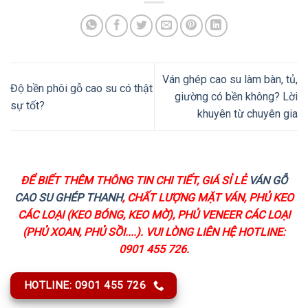
Ván ghép cao su làm bàn, tủ,
Độ bền phôi gỗ cao su có thật
giường có bền không? Lời
sự tốt?
khuyên từ chuyên gia
ĐỂ BIẾT THÊM THÔNG TIN CHI TIẾT, GIÁ SỈ LẺ
VÁN GỖ
CAO SU GHÉP THANH
, CHẤT LƯỢNG MẶT VÁN, PHỦ KEO
CÁC LOẠI (KEO BÓNG, KEO MỜ), PHỦ VENEER CÁC LOẠI
(PHỦ XOAN, PHỦ SỒI....). VUI LÒNG LIÊN HỆ HOTLINE:
0901 455 726.
HOTLINE: 0901 455 726