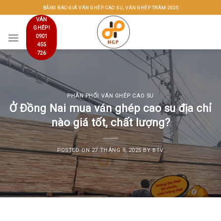
Skip
BẢNG BÁO GIÁ VÁN GHÉP CAO SU, VÁN GHÉP TRÀM 2025
to
VÁN
GHÉP!
content
0901
455
726
PHÂN PHỐI VÁN GHÉP CAO SU
Ở Đồng Nai mua ván ghép cao su địa chỉ
nào giá tốt, chất lượng?
POSTED ON
27 THÁNG 9, 2025
BY
BTV