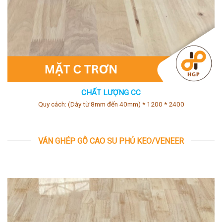
CHẤT LƯỢNG CC
Quy cách: (Dày từ 8mm đến 40mm) * 1200 * 2400
VÁN GHÉP GỖ CAO SU PHỦ KEO/VENEER