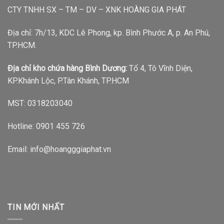
CTY TNHH SX – TM – DV – XNK HOÀNG GIA PHÁT
Địa chỉ: 7h/13, KDC Lê Phong, kp. Bình Phước A, p. An Phú,
TP.HCM.
Địa chỉ kho chứa hàng Bình Dương:
Tổ 4, Tô Vĩnh Diện,
KP.Khánh Lộc, P.Tân Khánh, TP.HCM
MST: 0318203040
Hotline:
0901 455 726
Email: info@hoangggiaphat.vn
TIN MỚI NHẤT