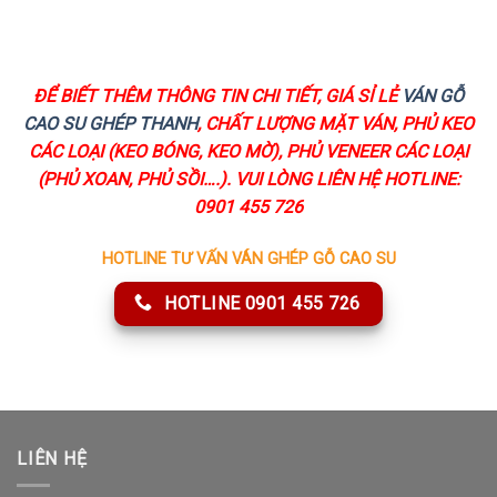
ĐỂ BIẾT THÊM THÔNG TIN CHI TIẾT, GIÁ SỈ LẺ
VÁN GỖ
CAO SU GHÉP THANH
, CHẤT LƯỢNG MẶT VÁN, PHỦ KEO
CÁC LOẠI (KEO BÓNG, KEO MỜ), PHỦ VENEER CÁC LOẠI
(PHỦ XOAN, PHỦ SỒI….). VUI LÒNG LIÊN HỆ HOTLINE:
0901 455 726
HOTLINE TƯ VẤN VÁN GHÉP GỖ CAO SU
HOTLINE 0901 455 726
LIÊN HỆ