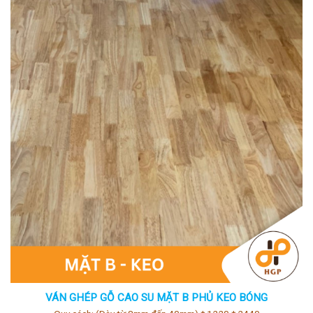
VÁN GHÉP GỖ CAO SU MẶT B PHỦ KEO BÓNG