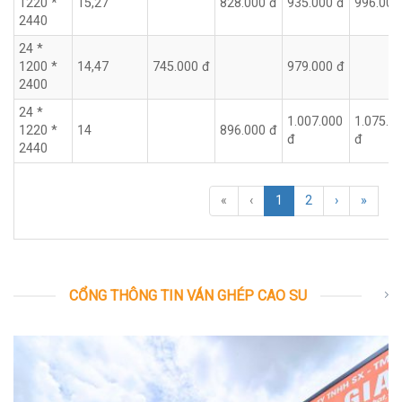
1220 *
15,27
828.000 đ
935.000 đ
996.000
2440
24 *
1200 *
14,47
745.000 đ
979.000 đ
2400
24 *
1.007.000
1.075.0
1220 *
14
896.000 đ
đ
đ
2440
«
‹
1
2
›
»
CỔNG THÔNG TIN VÁN GHÉP CAO SU