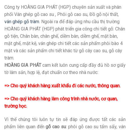
Công ty HOÀNG GIA PHÁT (HGP) chuyên sản xuất và phân
phối Ván ghép gỗ cao su , Phôi gỗ cao su, Đồ gỗ nội thất,
ván ghép gỗ tràm
. Ngoài ra để đáp ứng nhu cầu thị trường
HOÀNG GIA PHÁT (HGP) phát triển gia công chi tiết gỗ: Chân
gỗ tiện, Chân bàn, chân ghế, diềm bàn, diềm ghế, mặt bàn,
mặt ghế, mặt kệ, ván ghép chi tiết các sản phẩm phôi bào 4
mặt và các sản phẩm chi tiết khác từ gỗ cây cao su, gỗ cây
tràm.
HOÀNG GIA PHÁT
cam kết luôn cung cấp đầy đủ hồ sơ giấy
tờ lâm sản, hợp lệ, đạt chuẩn cơ theo nhà nước:
=> Cho quý khách hàng xuất khẩu đi các nước, thông quan.
=> Cho quý khách hàng làm công trình nhà nước, cơ quan,
trường học.
Vì thế chúng tôi luôn tự tin sẽ đáp ứng được tất các sản
phẩm liên quan đến
gỗ cao su
: phôi gỗ cao su tẩm sấy, ván