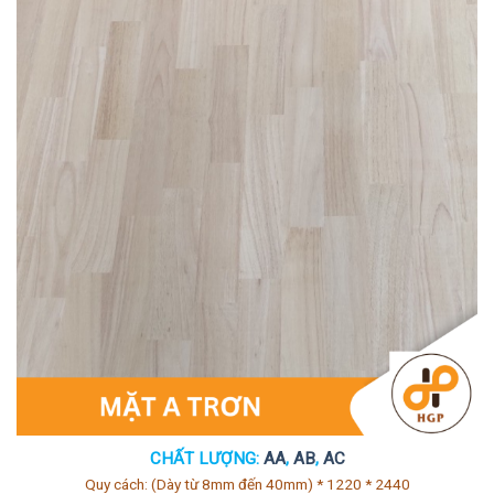
CHẤT LƯỢNG:
AA
,
AB
,
AC
Quy cách: (Dày từ 8mm đến 40mm) * 1220 * 2440