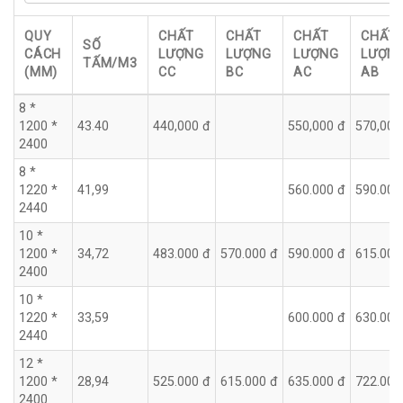
QUY
CHẤT
CHẤT
CHẤT
CHẤT
SỐ
CÁCH
LƯỢNG
LƯỢNG
LƯỢNG
LƯỢN
TẤM/M3
(MM)
CC
BC
AC
AB
8 *
1200 *
43.40
440,000 đ
550,000 đ
570,000
2400
8 *
1220 *
41,99
560.000 đ
590.000
2440
10 *
1200 *
34,72
483.000 đ
570.000 đ
590.000 đ
615.000
2400
10 *
1220 *
33,59
600.000 đ
630.000
2440
12 *
1200 *
28,94
525.000 đ
615.000 đ
635.000 đ
722.000
2400