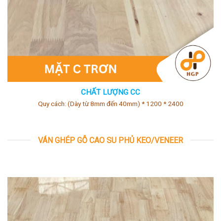
CHẤT LƯỢNG CC
Quy cách: (Dày từ 8mm đến 40mm) * 1200 * 2400
VÁN GHÉP GỖ CAO SU PHỦ KEO/VENEER