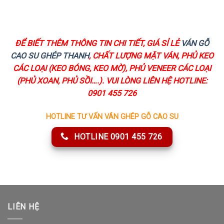
ĐỂ BIẾT THÊM THÔNG TIN CHI TIẾT, GIÁ SỈ LẺ
VÁN GỖ
CAO SU GHÉP THANH
, CHẤT LƯỢNG MẶT VÁN, PHỦ KEO
CÁC LOẠI (KEO BÓNG, KEO MỜ), PHỦ VENEER CÁC LOẠI
(PHỦ XOAN, PHỦ SỒI….). VUI LÒNG LIÊN HỆ HOTLINE:
0901 455 726
HOTLINE TƯ VẤN VÁN GHÉP GỖ CAO SU
HOTLINE 0901 455 726
LIÊN HỆ