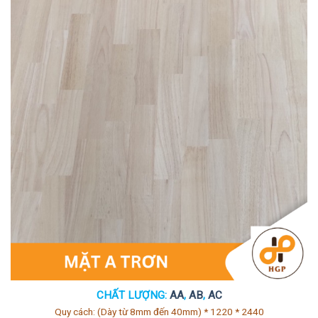
CHẤT LƯỢNG:
AA
,
AB
,
AC
Quy cách: (Dày từ 8mm đến 40mm) * 1220 * 2440