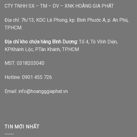
CTY TNHH SX – TM – DV – XNK HOÀNG GIA PHÁT
Địa chỉ: 7h/13, KDC Lê Phong, kp. Bình Phước A, p. An Phú,
TP.HCM.
Địa chỉ kho chứa hàng Bình Dương:
Tổ 4, Tô Vĩnh Diện,
KP.Khánh Lộc, P.Tân Khánh, TP.HCM
MST: 0318203040
Hotline:
0901 455 726
Email: info@hoangggiaphat.vn
TIN MỚI NHẤT