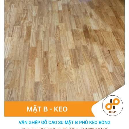
VÁN GHÉP GỖ CAO SU MẶT B PHỦ KEO BÓNG