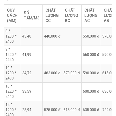
QUY
CHẤT
CHẤT
CHẤT
CHẤT
SỐ
CÁCH
LƯỢNG
LƯỢNG
LƯỢNG
LƯỢN
TẤM/M3
(MM)
CC
BC
AC
AB
8 *
1200 *
43.40
440,000 đ
550,000 đ
570,000
2400
8 *
1220 *
41,99
560.000 đ
590.000
2440
10 *
1200 *
34,72
483.000 đ
570.000 đ
590.000 đ
615.000
2400
10 *
1220 *
33,59
600.000 đ
630.000
2440
12 *
1200 *
28,94
525.000 đ
615.000 đ
635.000 đ
722.000
2400