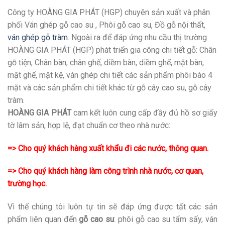
Công ty HOÀNG GIA PHÁT (HGP) chuyên sản xuất và phân
phối Ván ghép gỗ cao su , Phôi gỗ cao su, Đồ gỗ nội thất,
ván ghép gỗ tràm
. Ngoài ra để đáp ứng nhu cầu thị trường
HOÀNG GIA PHÁT (HGP) phát triển gia công chi tiết gỗ: Chân
gỗ tiện, Chân bàn, chân ghế, diềm bàn, diềm ghế, mặt bàn,
mặt ghế, mặt kệ, ván ghép chi tiết các sản phẩm phôi bào 4
mặt và các sản phẩm chi tiết khác từ gỗ cây cao su, gỗ cây
tràm.
HOÀNG GIA PHÁT
cam kết luôn cung cấp đầy đủ hồ sơ giấy
tờ lâm sản, hợp lệ, đạt chuẩn cơ theo nhà nước:
=> Cho quý khách hàng xuất khẩu đi các nước, thông quan.
=> Cho quý khách hàng làm công trình nhà nước, cơ quan,
trường học.
Vì thế chúng tôi luôn tự tin sẽ đáp ứng được tất các sản
phẩm liên quan đến
gỗ cao su
: phôi gỗ cao su tẩm sấy, ván